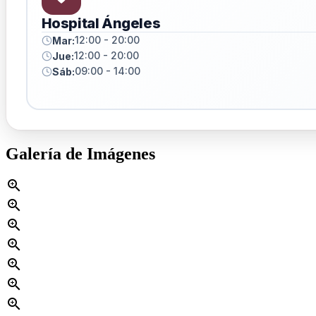
Hospital Ángeles
12:00 - 20:00
Mar:
12:00 - 20:00
Jue:
09:00 - 14:00
Sáb:
Galería de Imágenes
zoom_in
zoom_in
zoom_in
zoom_in
zoom_in
zoom_in
zoom_in