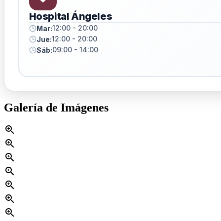
Hospital Ángeles
12:00 - 20:00
Mar:
12:00 - 20:00
Jue:
09:00 - 14:00
Sáb:
Galería de Imágenes
zoom_in
zoom_in
zoom_in
zoom_in
zoom_in
zoom_in
zoom_in