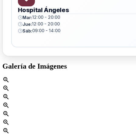
Hospital Ángeles
12:00 - 20:00
Mar:
12:00 - 20:00
Jue:
09:00 - 14:00
Sáb:
Galería de Imágenes
zoom_in
zoom_in
zoom_in
zoom_in
zoom_in
zoom_in
zoom_in