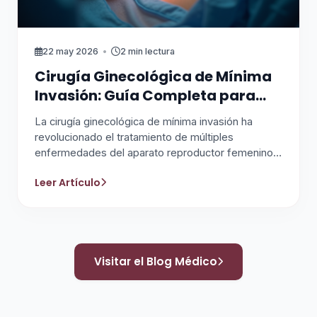
22 may 2026
•
2 min lectura
Cirugía Ginecológica de Mínima
Invasión: Guía Completa para
Pacientes y Profesionales
La cirugía ginecológica de mínima invasión ha
revolucionado el tratamiento de múltiples
enfermedades del aparato reproductor femenino,
ofreciendo una alternativa menos agresiva que la
Leer Artículo
cirugía abierta tradicional. En este artículo, el Dr.
Francisco So
Visitar el Blog Médico